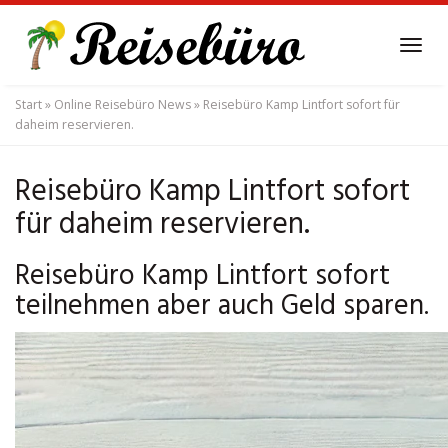
Skip
to
Tog
main
navi
content
Start
»
Online Reisebüro News
»
Reisebüro Kamp Lintfort sofort für
daheim reservieren.
Reisebüro Kamp Lintfort sofort
für daheim reservieren.
Reisebüro Kamp Lintfort sofort
teilnehmen aber auch Geld sparen.