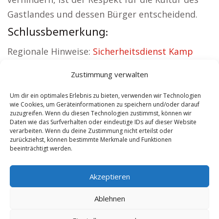
Gastlandes und dessen Bürger entscheidend.
Schlussbemerkung:
Regionale Hinweise:
Sicherheitsdienst Kamp
Lintfort
|
Versicherung Kamp Lintfort
|
Zustimmung verwalten
Wohnung mieten Kamp Lintfort
|
Schamane
Kamp Lintfort
|
Reisebüro Kamp Lintfort
|
Um dir ein optimales Erlebnis zu bieten, verwenden wir Technologien
wie Cookies, um Geräteinformationen zu speichern und/oder darauf
Versicherung Kamp Lintfort
zuzugreifen. Wenn du diesen Technologien zustimmst, können wir
Daten wie das Surfverhalten oder eindeutige IDs auf dieser Website
verarbeiten. Wenn du deine Zustimmung nicht erteilst oder
Contents
[
show
]
zurückziehst, können bestimmte Merkmale und Funktionen
beeinträchtigt werden.
No tags for this post.
Akzeptieren
Ablehnen