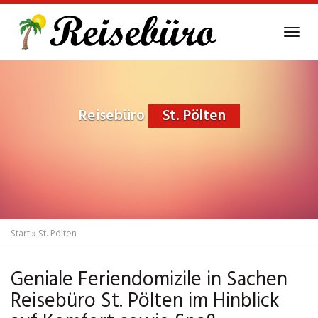
Skip
to
Tog
main
navi
content
Reisebüro
St. Pölten
Start
»
St. Pölten
Geniale Feriendomizile in Sachen
Reisebüro St. Pölten im Hinblick