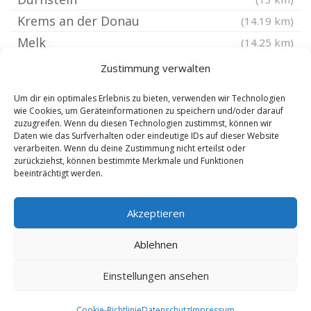
Krems an der Donau
(14.19 km)
Melk
(14.25 km)
Langenlois
(14.63 km)
Zustimmung verwalten
Salzburger Land
(16.23 km)
Um dir ein optimales Erlebnis zu bieten, verwenden wir Technologien
Hainfeld
(16.83 km)
wie Cookies, um Geräteinformationen zu speichern und/oder darauf
zuzugreifen. Wenn du diesen Technologien zustimmst, können wir
Lilienfeld
(17.24 km)
Daten wie das Surfverhalten oder eindeutige IDs auf dieser Website
Mank
verarbeiten. Wenn du deine Zustimmung nicht erteilst oder
(18.13 km)
zurückziehst, können bestimmte Merkmale und Funktionen
Gföhl
(18.86 km)
beeinträchtigt werden.
Tulln an der Donau
(19.18 km)
Akzeptieren
Pressbaum
(20.2 km)
Pöchlarn
(20.57 km)
Ablehnen
Einstellungen ansehen
Copyright 2024-2025 by de-reisebuero.de |
8.8.2026
Cookie-Richtlinie
Datenschutz
Impressum