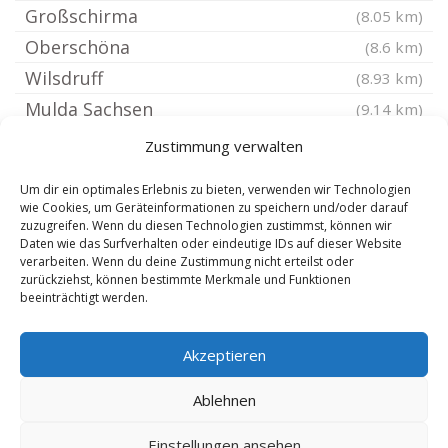
Großschirma
(8.05 km)
Oberschöna
(8.6 km)
Wilsdruff
(8.93 km)
Mulda Sachsen
(9.14 km)
Hartmannsdorf-Reichenau
(9.31 km)
Zustimmung verwalten
Dippoldiswalde
(9.62 km)
Um dir ein optimales Erlebnis zu bieten, verwenden wir Technologien
Frauenstein Sachsen
(9.8 km)
wie Cookies, um Geräteinformationen zu speichern und/oder darauf
zuzugreifen. Wenn du diesen Technologien zustimmst, können wir
Freital
(10.28 km)
Daten wie das Surfverhalten oder eindeutige IDs auf dieser Website
Großhartmannsdorf
verarbeiten. Wenn du deine Zustimmung nicht erteilst oder
(10.49 km)
zurückziehst, können bestimmte Merkmale und Funktionen
Dresden Pennrich
(10.5 km)
beeinträchtigt werden.
Frankenstein Sachsen
(10.73 km)
Akzeptieren
Nossen
(10.81 km)
Dresden Marsdorf
(10.92 km)
Ablehnen
Einstellungen ansehen