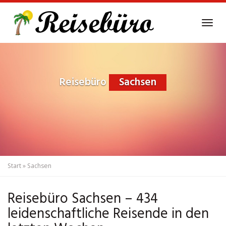
Skip
to
Tog
main
navi
content
Reisebüro
Sachsen
Start
»
Sachsen
Reisebüro Sachsen – 434
leidenschaftliche Reisende in den