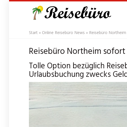
Skip
to
main
content
Start
»
Online Reisebüro News
»
Reisebüro Northeim s
Reisebüro Northeim sofort 
Tolle Option bezüglich Reise
Urlaubsbuchung zwecks Geld