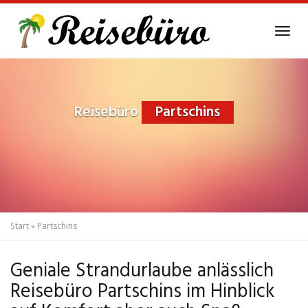
Skip
to
Tog
main
navi
content
Reisebüro
Partschins
Start
»
Partschins
Geniale Strandurlaube anlässlich
Reisebüro Partschins im Hinblick