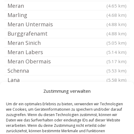
Meran
(4.65 km)
Marling
(4.68 km)
Meran Untermais
(4.88 km)
Burggrafenamt
(4.88 km)
Meran Sinich
(5.05 km)
Meran Labers
(5.14 km)
Meran Obermais
(5.17 km)
Schenna
(5.53 km)
Lana
(5.58 km)
Kastelbell Tschars
(7.21 km)
Zustimmung verwalten
Hafling
(7.48 km)
Um dir ein optimales Erlebnis zu bieten, verwenden wir Technologien
Tisens
(9.35 km)
wie Cookies, um Geräteinformationen zu speichern und/oder darauf
zuzugreifen. Wenn du diesen Technologien zustimmst, können wir
Unsere Liebe Frau im Walde St Felix
(10.37 km)
Daten wie das Surfverhalten oder eindeutige IDs auf dieser Website
St Martin in Passeier
verarbeiten. Wenn du deine Zustimmung nicht erteilst oder
(10.49 km)
zurückziehst, können bestimmte Merkmale und Funktionen