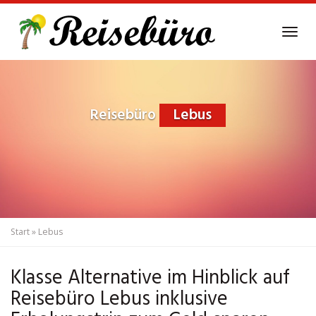
Skip
to
Tog
main
navi
content
Reisebüro
Lebus
Start
»
Lebus
Klasse Alternative im Hinblick auf
Reisebüro Lebus inklusive