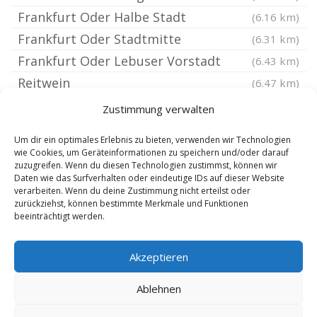
Frankfurt Oder Halbe Stadt
(6.16 km)
Frankfurt Oder Stadtmitte
(6.31 km)
Frankfurt Oder Lebuser Vorstadt
(6.43 km)
Reitwein
(6.47 km)
Frankfurt Oder Booßen
(6.48 km)
Zustimmung verwalten
Frankfurt Oder Rosengarten
(6.59 km)
Um dir ein optimales Erlebnis zu bieten, verwenden wir Technologien
Frankfurt Oder Winzerviertel
(6.71 km)
wie Cookies, um Geräteinformationen zu speichern und/oder darauf
zuzugreifen. Wenn du diesen Technologien zustimmst, können wir
Alt Tucheband
(6.8 km)
Daten wie das Surfverhalten oder eindeutige IDs auf dieser Website
Frankfurt Oder Altberesinchen
verarbeiten. Wenn du deine Zustimmung nicht erteilst oder
(6.83 km)
zurückziehst, können bestimmte Merkmale und Funktionen
Lietzen
(6.84 km)
beeinträchtigt werden.
Frankfurt Oder Nuhnen Vorstadt
(6.96 km)
Akzeptieren
Falkenhagen Mark
(7.24 km)
Jacobsdorf Mark
(7.25 km)
Ablehnen