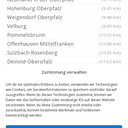
Hohenburg Oberpfalz
(9.45 km)
Weigendorf Oberpfalz
(9.48 km)
Velburg
(9.69 km)
Pommelsbrunn
(10.25 km)
Offenhausen Mittelfranken
(10.68 km)
Sulzbach-Rosenberg
(10.93 km)
Deining Oberpfalz
(11.02 km)
Happurg
(11.41 km)
Zustimmung verwalten
Sengenthal
(11.43 km)
Um dir ein optimales Erlebnis zu bieten, verwenden wir Technologien
Poppenricht
(11.52 km)
wie Cookies, um Geräteinformationen zu speichern und/oder darauf
zuzugreifen. Wenn du diesen Technologien zustimmst, können wir
Neukirchen bei Sulzbach-Rosenberg
(11.54 km)
Daten wie das Surfverhalten oder eindeutige IDs auf dieser Website
Etzelwang
verarbeiten. Wenn du deine Zustimmung nicht erteilst oder
(11.61 km)
zurückziehst, können bestimmte Merkmale und Funktionen
Altdorf bei Nürnberg
(11.76 km)
beeinträchtigt werden.
Engelthal Mittelfranken
(11.94 km)