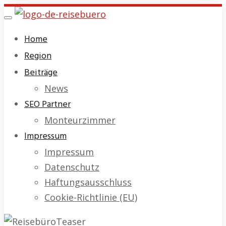
Skip
Toggle
to
navigation
Home
main
Region
content
Beiträge
News
SEO Partner
Monteurzimmer
Impressum
Impressum
Datenschutz
Haftungsausschluss
Cookie-Richtlinie (EU)