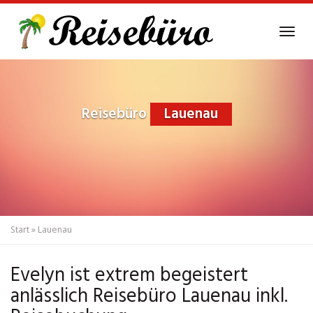
Skip
to
Tog
main
navi
content
Reisebüro
Lauenau
Start
»
Lauenau
Evelyn ist extrem begeistert
anlässlich Reisebüro Lauenau inkl.