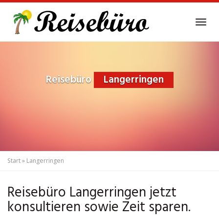
Skip
to
Tog
main
navi
content
Reisebüro
Langerringen
Start
»
Langerringen
Reisebüro Langerringen jetzt
konsultieren sowie Zeit sparen.