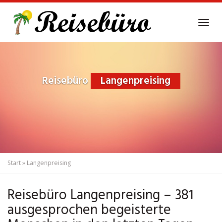
Skip
to
Tog
main
navi
content
Reisebüro
Langenpreising
Start
»
Langenpreising
Reisebüro Langenpreising – 381
ausgesprochen begeisterte