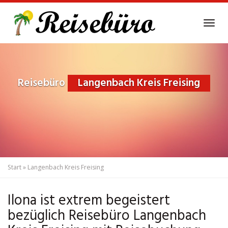
Skip
to
Tog
main
navi
content
Reisebüro
Langenbach Kreis Freising
Start
»
Langenbach Kreis Freising
Ilona ist extrem begeistert
bezüglich Reisebüro Langenbach