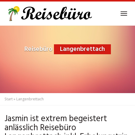
Skip
to
Tog
main
navi
content
Reisebüro
Langenbrettach
Start
»
Langenbrettach
Jasmin ist extrem begeistert
anlässlich Reisebüro