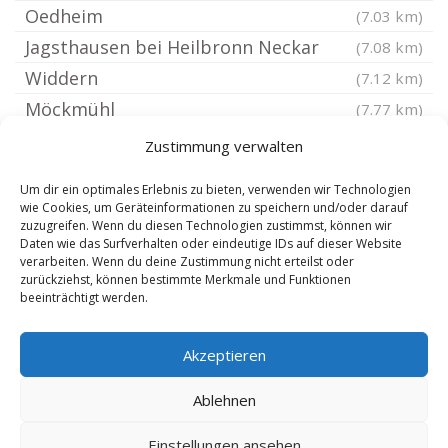
Oedheim
(7.03 km)
Jagsthausen bei Heilbronn Neckar
(7.08 km)
Widdern
(7.12 km)
Möckmühl
(7.77 km)
Neuenstein Württemberg
(7.9 km)
Zustimmung verwalten
Neudenau
(8.06 km)
Um dir ein optimales Erlebnis zu bieten, verwenden wir Technologien
Löwenstein Württemberg
(8.19 km)
wie Cookies, um Geräteinformationen zu speichern und/oder darauf
zuzugreifen. Wenn du diesen Technologien zustimmst, können wir
Neckarsulm
(8.24 km)
Daten wie das Surfverhalten oder eindeutige IDs auf dieser Website
Heilbronn Biberach
verarbeiten. Wenn du deine Zustimmung nicht erteilst oder
(8.49 km)
zurückziehst, können bestimmte Merkmale und Funktionen
Forchtenberg
(8.66 km)
beeinträchtigt werden.
Bad Friedrichshall
(8.97 km)
Akzeptieren
Heilbronn Klingenberg
(9.02 km)
Untereisesheim
(9.17 km)
Ablehnen
Einstellungen ansehen