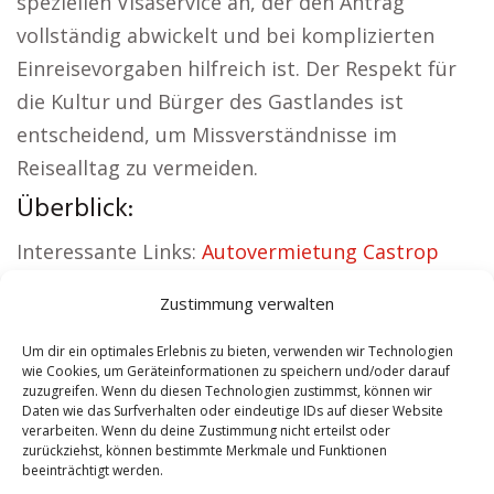
speziellen Visaservice an, der den Antrag
vollständig abwickelt und bei komplizierten
Einreisevorgaben hilfreich ist. Der Respekt für
die Kultur und Bürger des Gastlandes ist
entscheidend, um Missverständnisse im
Reisealltag zu vermeiden.
Überblick:
Interessante Links:
Autovermietung Castrop
Rauxel
|
Sicherheitsdienst Castrop Rauxel
|
Zustimmung verwalten
Versicherung Castrop Rauxel
|
Hundeschule
Castrop Rauxel
|
Schamane Castrop Rauxel
|
Um dir ein optimales Erlebnis zu bieten, verwenden wir Technologien
wie Cookies, um Geräteinformationen zu speichern und/oder darauf
Reisebüro Castrop Rauxel
zuzugreifen. Wenn du diesen Technologien zustimmst, können wir
Daten wie das Surfverhalten oder eindeutige IDs auf dieser Website
verarbeiten. Wenn du deine Zustimmung nicht erteilst oder
Contents
[
show
]
zurückziehst, können bestimmte Merkmale und Funktionen
beeinträchtigt werden.