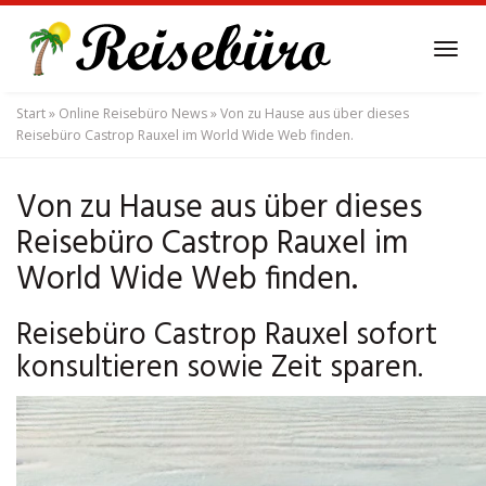
Skip
to
Tog
main
navi
content
Start
»
Online Reisebüro News
»
Von zu Hause aus über dieses
Reisebüro Castrop Rauxel im World Wide Web finden.
Von zu Hause aus über dieses
Reisebüro Castrop Rauxel im
World Wide Web finden.
Reisebüro Castrop Rauxel sofort
konsultieren sowie Zeit sparen.