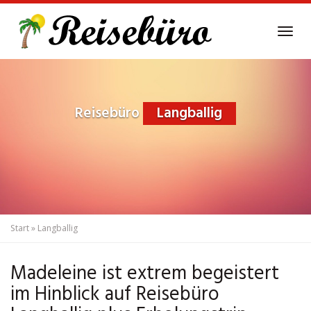
Skip
to
Tog
main
navi
content
Reisebüro
Langballig
Start
»
Langballig
Madeleine ist extrem begeistert
im Hinblick auf Reisebüro