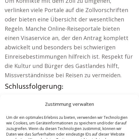
Um Konflikte mit dem Zoll zu umgehen,
verlinken viele Portale auf die Zollvorschriften
oder bieten eine Übersicht der wesentlichen
Regeln. Manche Online-Reiseportale bieten
einen Visaservice an, der den Antrag komplett
abwickelt und besonders bei schwierigen
Einreisebestimmungen hilfreich ist. Respekt für
die Kultur und Bürger des Gastlandes hilft,
Missverständnisse bei Reisen zu vermeiden.
Schlussfolgerung:
Örtliche Themen:
Wohnung mieten Tettnang
|
Zustimmung verwalten
Kirche Tettnang
|
Autovermietung Tettnang
|
Versicherung Tettnang
|
Hauskauf Tettnang
|
Um dir ein optimales Erlebnis zu bieten, verwenden wir Technologien
wie Cookies, um Geräteinformationen zu speichern und/oder darauf
Hundeschule Tettnang
zuzugreifen. Wenn du diesen Technologien zustimmst, können wir
Daten wie das Surfverhalten oder eindeutige IDs auf dieser Website