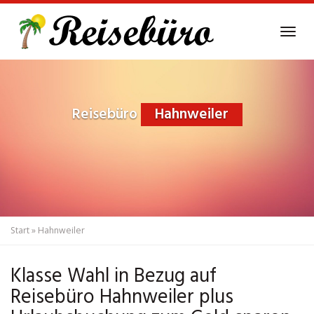
Skip
to
Tog
main
navi
content
Reisebüro
Hahnweiler
Start
»
Hahnweiler
Klasse Wahl in Bezug auf
Reisebüro Hahnweiler plus