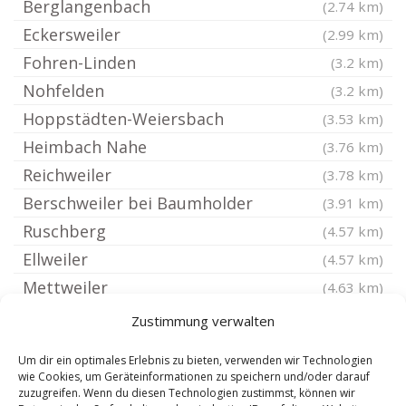
Berglangenbach
(2.74 km)
Eckersweiler
(2.99 km)
Fohren-Linden
(3.2 km)
Nohfelden
(3.2 km)
Hoppstädten-Weiersbach
(3.53 km)
Heimbach Nahe
(3.76 km)
Reichweiler
(3.78 km)
Berschweiler bei Baumholder
(3.91 km)
Ruschberg
(4.57 km)
Ellweiler
(4.57 km)
Mettweiler
(4.63 km)
Nohen
(4.84 km)
Zustimmung verwalten
Dienstweiler
(4.84 km)
Um dir ein optimales Erlebnis zu bieten, verwenden wir Technologien
Herchweiler
(5.09 km)
wie Cookies, um Geräteinformationen zu speichern und/oder darauf
zuzugreifen. Wenn du diesen Technologien zustimmst, können wir
Namborn
(5.09 km)