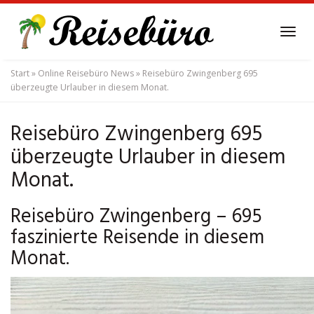
Skip
to
Tog
main
navi
content
Start
»
Online Reisebüro News
»
Reisebüro Zwingenberg 695
überzeugte Urlauber in diesem Monat.
Reisebüro Zwingenberg 695
überzeugte Urlauber in diesem
Monat.
Reisebüro Zwingenberg – 695
faszinierte Reisende in diesem
Monat.