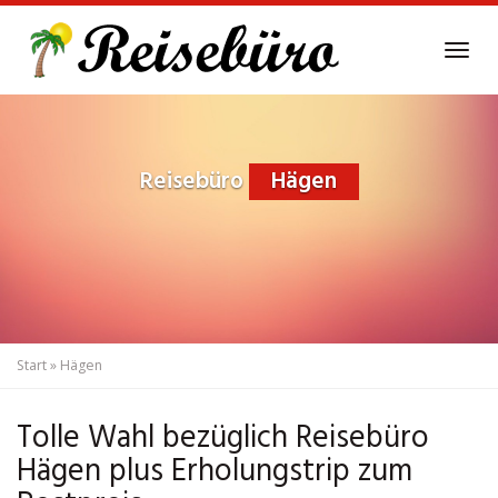
Skip
to
Tog
main
navi
content
Reisebüro
Hägen
Start
»
Hägen
Tolle Wahl bezüglich Reisebüro
Hägen plus Erholungstrip zum