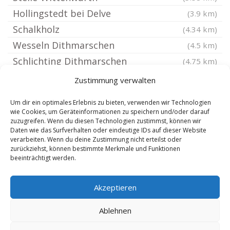
Hollingstedt bei Delve
(3.9 km)
Schalkholz
(4.34 km)
Wesseln Dithmarschen
(4.5 km)
Schlichting Dithmarschen
(4.75 km)
Heide Holstein
(4.8 km)
Zustimmung verwalten
Bergewöhrden
(4.97 km)
Um dir ein optimales Erlebnis zu bieten, verwenden wir Technologien
Westerborstel
(5.07 km)
wie Cookies, um Geräteinformationen zu speichern und/oder darauf
zuzugreifen. Wenn du diesen Technologien zustimmst, können wir
Gaushorn
(5.14 km)
Daten wie das Surfverhalten oder eindeutige IDs auf dieser Website
Wallen Holstein
verarbeiten. Wenn du deine Zustimmung nicht erteilst oder
(5.24 km)
zurückziehst, können bestimmte Merkmale und Funktionen
Delve Holstein
(5.26 km)
beeinträchtigt werden.
Welmbüttel
(5.57 km)
Akzeptieren
Rehm-Flehde-Bargen
(5.62 km)
Pahlen
(5.67 km)
Ablehnen