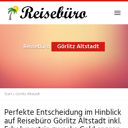
Skip
to
Tog
main
navi
content
Reisebüro
Görlitz Altstadt
Start
»
Görlitz Altstadt
Perfekte Entscheidung im Hinblick
auf Reisebüro Görlitz Altstadt inkl.