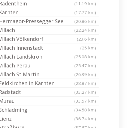
Radenthein
(11.19 km)
Kärnten
(17.77 km)
Hermagor-Pressegger See
(20.86 km)
Villach
(22.24 km)
Villach Völkendorf
(23.6 km)
Villach Innenstadt
(25 km)
Villach Landskron
(25.08 km)
Villach Perau
(25.47 km)
Villach St Martin
(26.39 km)
Feldkirchen in Kärnten
(28.87 km)
Radstadt
(33.27 km)
Murau
(33.57 km)
Schladming
(34.58 km)
Lienz
(36.74 km)
Straßburg
(37.67 km)