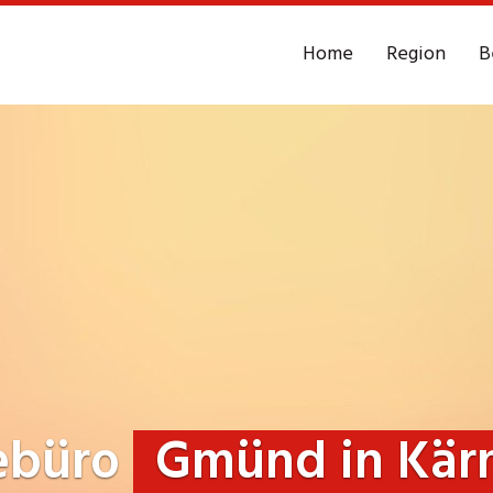
Home
Region
B
ebüro
Gmünd in Kär