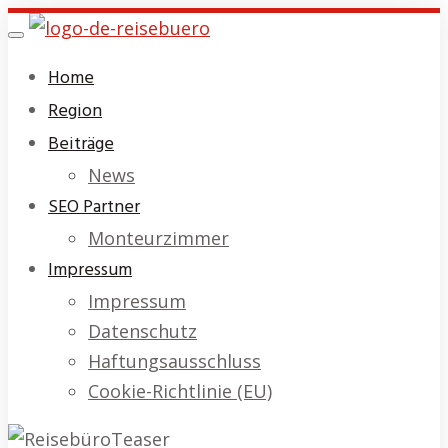
Skip
Toggle
to
navigation
Home
main
Region
content
Beiträge
News
SEO Partner
Monteurzimmer
Impressum
Impressum
Datenschutz
Haftungsausschluss
Cookie-Richtlinie (EU)