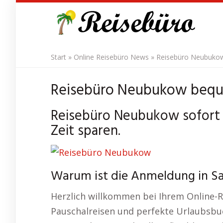
Skip
to
main
content
Start
»
Online Reisebüro News
»
Reisebüro Neubukow
Reisebüro Neubukow bequ
Reisebüro Neubukow sofort 
Zeit sparen.
Warum ist die Anmeldung in S
Herzlich willkommen bei Ihrem Online-
Pauschalreisen und perfekte Urlaubsbu