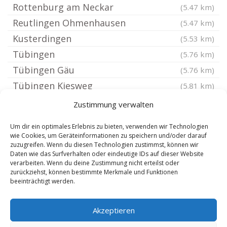
Rottenburg am Neckar
(5.47 km)
Reutlingen Ohmenhausen
(5.47 km)
Kusterdingen
(5.53 km)
Tübingen
(5.76 km)
Tübingen Gäu
(5.76 km)
Tübingen Kiesweg
(5.81 km)
Tübingen Sickingen
(5.95 km)
Zustimmung verwalten
BW
(6.08 km)
Um dir ein optimales Erlebnis zu bieten, verwenden wir Technologien
Baden-Württemberg
(6.08 km)
wie Cookies, um Geräteinformationen zu speichern und/oder darauf
zuzugreifen. Wenn du diesen Technologien zustimmst, können wir
Reutlingen Gönningen
(6.11 km)
Daten wie das Surfverhalten oder eindeutige IDs auf dieser Website
Reutlingen Wannweil
verarbeiten. Wenn du deine Zustimmung nicht erteilst oder
(6.37 km)
zurückziehst, können bestimmte Merkmale und Funktionen
Wannweil
(6.5 km)
beeinträchtigt werden.
Reutlingen Betzingen
(6.53 km)
Akzeptieren
Tübingen Durlangen
(6.95 km)