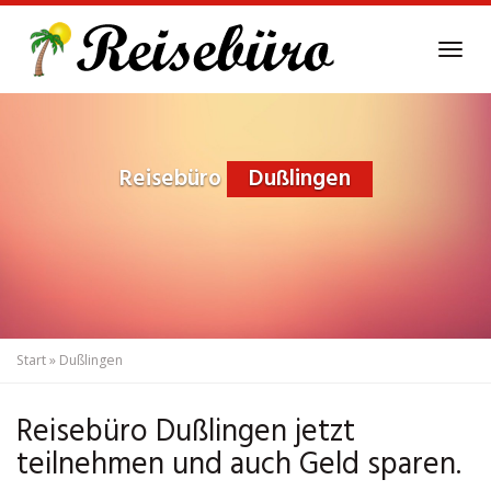
Skip
to
Tog
main
navi
content
Reisebüro
Dußlingen
Start
»
Dußlingen
Reisebüro Dußlingen jetzt
teilnehmen und auch Geld sparen.