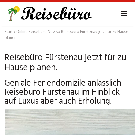
Skip
to
Tog
main
navi
content
Start
»
Online Reisebüro News
»
Reisebüro Fürstenau jetzt für zu Hause
planen.
Reisebüro Fürstenau jetzt für zu
Hause planen.
Geniale Feriendomizile anlässlich
Reisebüro Fürstenau im Hinblick
auf Luxus aber auch Erholung.