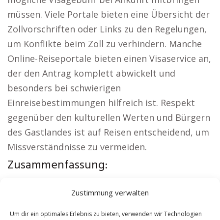
müssen. Viele Portale bieten eine Übersicht der
Zollvorschriften oder Links zu den Regelungen,
um Konflikte beim Zoll zu verhindern. Manche
Online-Reiseportale bieten einen Visaservice an,
der den Antrag komplett abwickelt und
besonders bei schwierigen
Einreisebestimmungen hilfreich ist. Respekt
gegenüber den kulturellen Werten und Bürgern
des Gastlandes ist auf Reisen entscheidend, um
Missverständnisse zu vermeiden.
Zusammenfassung:
Weitere lokale Themen:
Versicherung Fürstenau
Zustimmung verwalten
|
Wohnung mieten Fürstenau
|
Kirche
Fürstenau
|
Reisebüro Fürstenau
|
Um dir ein optimales Erlebnis zu bieten, verwenden wir Technologien