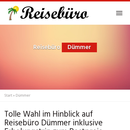
Skip
to
Tog
main
navi
content
Reisebüro
Dümmer
Start
»
Dümmer
Tolle Wahl im Hinblick auf
Reisebüro Dümmer inklusive