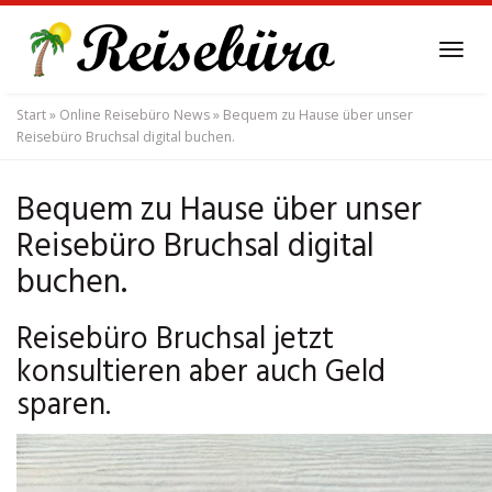
Skip
to
Tog
main
navi
content
Start
»
Online Reisebüro News
»
Bequem zu Hause über unser
Reisebüro Bruchsal digital buchen.
Bequem zu Hause über unser
Reisebüro Bruchsal digital
buchen.
Reisebüro Bruchsal jetzt
konsultieren aber auch Geld
sparen.