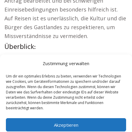
Antrag bearbeitet und bei schwierigen
Einreisebedingungen besonders hilfreich ist.
Auf Reisen ist es unerlässlich, die Kultur und die
Bürger des Gastlandes zu respektieren, um
Missverständnisse zu vermeiden.
Überblick:
Weitere lokale Themen:
Autovermietung
Zustimmung verwalten
Bruchsal
|
Sicherheitsdienst Bruchsal
|
Versicherung Bruchsal
|
Hundeschule Bruchsal
Um dir ein optimales Erlebnis zu bieten, verwenden wir Technologien
wie Cookies, um Geräteinformationen zu speichern und/oder darauf
|
Schamane Bruchsal
|
Reisebüro Bruchsal
zuzugreifen. Wenn du diesen Technologien zustimmst, können wir
Daten wie das Surfverhalten oder eindeutige IDs auf dieser Website
verarbeiten. Wenn du deine Zustimmung nicht erteilst oder
Contents
[
show
]
zurückziehst, können bestimmte Merkmale und Funktionen
beeinträchtigt werden.
No tags for this post.
Akzeptieren