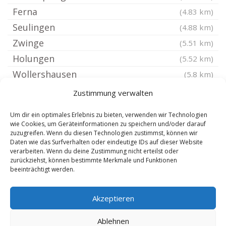
Ferna
(4.83 km)
Seulingen
(4.88 km)
Zwinge
(5.51 km)
Holungen
(5.52 km)
Wollershausen
(5.8 km)
Hundeshagen
(5.81 km)
Zustimmung verwalten
Seeburg Niedersachsen
(6.09 km)
Um dir ein optimales Erlebnis zu bieten, verwenden wir Technologien
Wollbrandshausen
(6.3 km)
wie Cookies, um Geräteinformationen zu speichern und/oder darauf
zuzugreifen. Wenn du diesen Technologien zustimmst, können wir
Glasehausen
(6.31 km)
Daten wie das Surfverhalten oder eindeutige IDs auf dieser Website
Weißenborn-Lüderode
verarbeiten. Wenn du deine Zustimmung nicht erteilst oder
(6.55 km)
zurückziehst, können bestimmte Merkmale und Funktionen
Silkerode
(6.69 km)
beeinträchtigt werden.
Gieboldehausen
(7.24 km)
Akzeptieren
Steinbach bei Heilbad Heiligenstadt
(7.24 km)
Landolfshausen
(7.26 km)
Ablehnen