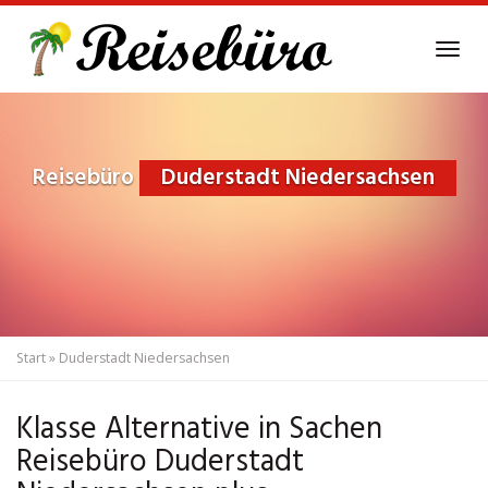
Skip
to
Tog
main
navi
content
Reisebüro
Duderstadt Niedersachsen
Start
»
Duderstadt Niedersachsen
Klasse Alternative in Sachen
Reisebüro Duderstadt