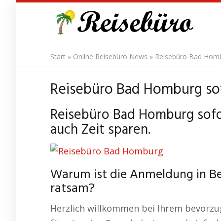
Skip
to
main
content
Start
»
Online Reisebüro News
»
Reisebüro Bad Hombu
Reisebüro Bad Homburg sof
Reisebüro Bad Homburg sofor
auch Zeit sparen.
Warum ist die Anmeldung in B
ratsam?
Herzlich willkommen bei Ihrem bevorzug