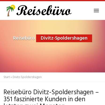
Skip
to
Tog
main
navi
content
Reisebüro
Divitz-Spoldershagen
Start
»
Divitz-Spoldershagen
Reisebüro Divitz-Spoldershagen –
351 faszinierte Kunden in den