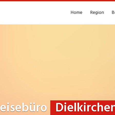
Home
Region
B
eisebüro
Dielkirche