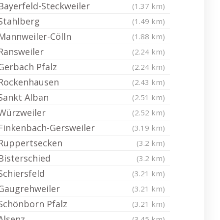
Bayerfeld-Steckweiler
(1.37 km)
Stahlberg
(1.49 km)
Mannweiler-Cölln
(1.88 km)
Ransweiler
(2.24 km)
Gerbach Pfalz
(2.24 km)
Rockenhausen
(2.43 km)
Sankt Alban
(2.51 km)
Würzweiler
(2.52 km)
Finkenbach-Gersweiler
(3.19 km)
Ruppertsecken
(3.2 km)
Bisterschied
(3.2 km)
Schiersfeld
(3.21 km)
Gaugrehweiler
(3.21 km)
Schönborn Pfalz
(3.21 km)
Alsenz
(3.45 km)