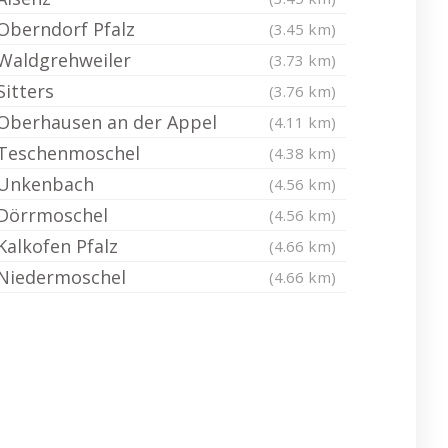
Oberndorf Pfalz
(3.45 km)
Waldgrehweiler
(3.73 km)
Sitters
(3.76 km)
Oberhausen an der Appel
(4.11 km)
Teschenmoschel
(4.38 km)
Unkenbach
(4.56 km)
Dörrmoschel
(4.56 km)
Kalkofen Pfalz
(4.66 km)
Niedermoschel
(4.66 km)