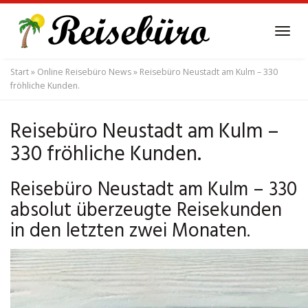
Skip
to
Tog
main
navi
content
Start
»
Online Reisebüro News
»
Reisebüro Neustadt am Kulm – 330
fröhliche Kunden.
Reisebüro Neustadt am Kulm –
330 fröhliche Kunden.
Reisebüro Neustadt am Kulm – 330
absolut überzeugte Reisekunden
in den letzten zwei Monaten.