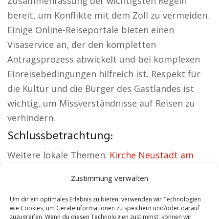
Zusammenfassung der wichtigsten Regeln
bereit, um Konflikte mit dem Zoll zu vermeiden.
Einige Online-Reiseportale bieten einen
Visaservice an, der den kompletten
Antragsprozess abwickelt und bei komplexen
Einreisebedingungen hilfreich ist. Respekt für
die Kultur und die Bürger des Gastlandes ist
wichtig, um Missverständnisse auf Reisen zu
verhindern.
Schlussbetrachtung:
Weitere lokale Themen:
Kirche Neustadt am
Kulm
|
Autovermietung Neustadt am Kulm
|
Zustimmung verwalten
Sicherheitsdienst Neustadt am Kulm
|
Hauskauf
Neustadt am Kulm
|
Hundeschule Neustadt am
Um dir ein optimales Erlebnis zu bieten, verwenden wir Technologien
wie Cookies, um Geräteinformationen zu speichern und/oder darauf
Kulm
|
Schamane Neustadt am Kulm
zuzugreifen. Wenn du diesen Technologien zustimmst, können wir