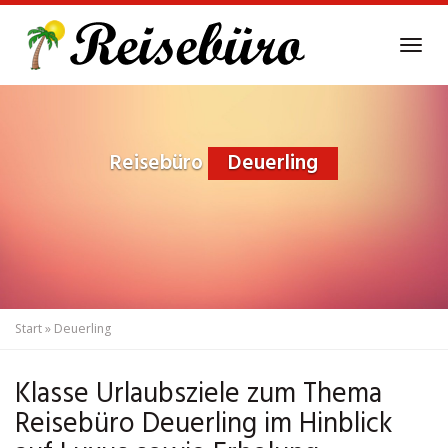
Skip
to
Tog
main
navi
content
Reisebüro
Deuerling
Start
»
Deuerling
Klasse Urlaubsziele zum Thema
Reisebüro Deuerling im Hinblick