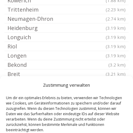
Köwerich
(1.88 km)
Trittenheim
(2.23 km)
Neumagen-Dhron
(2.74 km)
Heidenburg
(3.19 km)
Longuich
(3.19 km)
Riol
(3.19 km)
Longen
(3.19 km)
Bekond
(3.2 km)
Breit
(3.21 km)
Büdlich
(3.21 km)
Zustimmung verwalten
Naurath Wald
(3.76 km)
Um dir ein optimales Erlebnis zu bieten, verwenden wir Technologien
Föhren bei Trier
(4.37 km)
wie Cookies, um Geräteinformationen zu speichern und/oder darauf
zuzugreifen. Wenn du diesen Technologien zustimmst, können wir
Schweich Mosel
(4.46 km)
Daten wie das Surfverhalten oder eindeutige IDs auf dieser Website
Schönberg bei Hermeskeil
verarbeiten. Wenn du deine Zustimmung nicht erteilst oder
(4.56 km)
zurückziehst, können bestimmte Merkmale und Funktionen
Fell
(4.56 km)
beeinträchtigt werden.