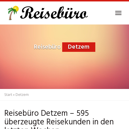
Skip
to
Tog
main
navi
content
Reisebüro
Detzem
Start
»
Detzem
Reisebüro Detzem – 595
überzeugte Reisekunden in den