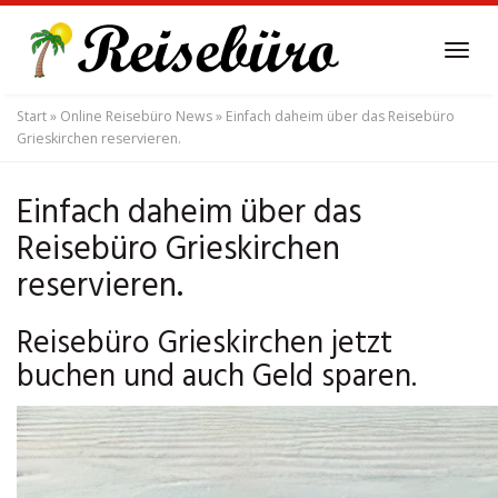
Skip
to
Tog
main
navi
content
Start
»
Online Reisebüro News
»
Einfach daheim über das Reisebüro
Grieskirchen reservieren.
Einfach daheim über das
Reisebüro Grieskirchen
reservieren.
Reisebüro Grieskirchen jetzt
buchen und auch Geld sparen.