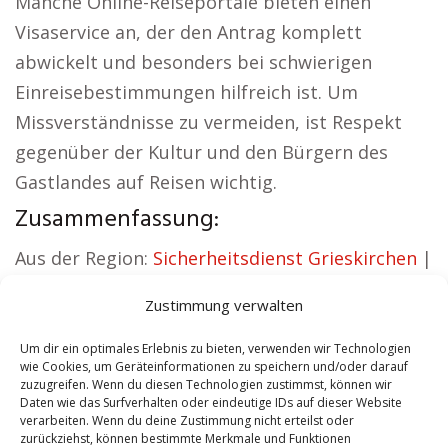
Manche Online-Reiseportale bieten einen
Visaservice an, der den Antrag komplett
abwickelt und besonders bei schwierigen
Einreisebestimmungen hilfreich ist. Um
Missverständnisse zu vermeiden, ist Respekt
gegenüber der Kultur und den Bürgern des
Gastlandes auf Reisen wichtig.
Zusammenfassung:
Aus der Region:
Sicherheitsdienst Grieskirchen
|
Versicherung Grieskirchen
|
Wohnung mieten
Zustimmung verwalten
Grieskirchen
|
Schamane Grieskirchen
|
Reisebüro Grieskirchen
|
Versicherung
Um dir ein optimales Erlebnis zu bieten, verwenden wir Technologien
wie Cookies, um Geräteinformationen zu speichern und/oder darauf
Grieskirchen
zuzugreifen. Wenn du diesen Technologien zustimmst, können wir
Daten wie das Surfverhalten oder eindeutige IDs auf dieser Website
verarbeiten. Wenn du deine Zustimmung nicht erteilst oder
Contents
[
show
]
zurückziehst, können bestimmte Merkmale und Funktionen