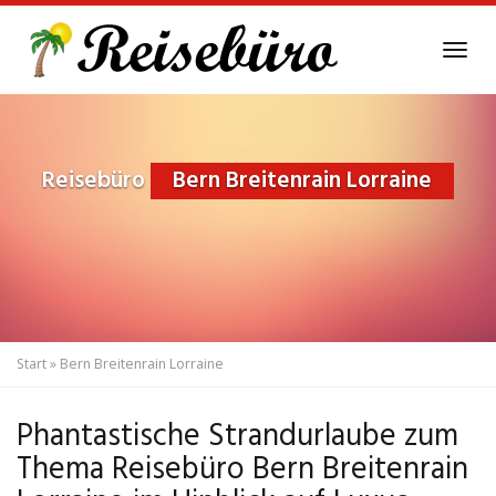
Skip
to
Tog
main
navi
content
Reisebüro
Bern Breitenrain Lorraine
Start
»
Bern Breitenrain Lorraine
Phantastische Strandurlaube zum
Thema Reisebüro Bern Breitenrain