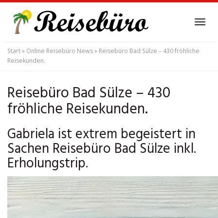
Skip
to
Tog
main
navi
content
Start
»
Online Reisebüro News
»
Reisebüro Bad Sülze – 430 fröhliche
Reisekunden.
Reisebüro Bad Sülze – 430
fröhliche Reisekunden.
Gabriela ist extrem begeistert in
Sachen Reisebüro Bad Sülze inkl.
Erholungstrip.