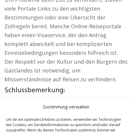
viele Portale Links zu den wichtigsten
Bestimmungen oder eine Übersicht der
Zollregeln bereit. Manche Online-Reiseportale
haben einen Visaservice, der den Antrag
komplett abwickelt und bei komplizierten
Einreisebedingungen besonders hilfreich ist.
Der Respekt vor der Kultur und den Bürgern des
Gastlandes ist notwendig, um
Missverständnisse auf Reisen zu verhindern.
Schlussbemerkung:
Interessante Links:
Autovermietung Bad Sülze
|
Zustimmung verwalten
Sicherheitsdienst Bad Sülze
|
Versicherung Bad
Sülze
|
Hundeschule Bad Sülze
|
Schamane Bad
Um dir ein optimales Erlebnis zu bieten, verwenden wir Technologien
wie Cookies, um Geräteinformationen zu speichern und/oder darauf
Sülze
|
Reisebüro Bad Sülze
zuzugreifen. Wenn du diesen Technologien zustimmst, können wir