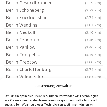
Berlin Gesundbrunnen
(2.29 km)
Berlin Schöneberg
(2.72 km)
Berlin Friedrichshain
(2.74 km)
Berlin Wedding
(3.03 km)
Berlin Neukölln
(3.16 km)
Berlin Fennpfuhl
(3.46 km)
Berlin Pankow
(3.46 km)
Berlin Tempelhof
(3.49 km)
Berlin Treptow
(3.66 km)
Berlin Charlottenburg
(3.74 km)
Berlin Wilmersdorf
(3.83 km)
Berlin Halensee
(3.92 km)
Zustimmung verwalten
Berlin Plänterwald
(3.95 km)
Um dir ein optimales Erlebnis zu bieten, verwenden wir Technologien
Berlin Reinickendorf
(4.15 km)
wie Cookies, um Geräteinformationen zu speichern und/oder darauf
zuzugreifen. Wenn du diesen Technologien zustimmst, können wir
Berlin Weißensee
(4.25 km)