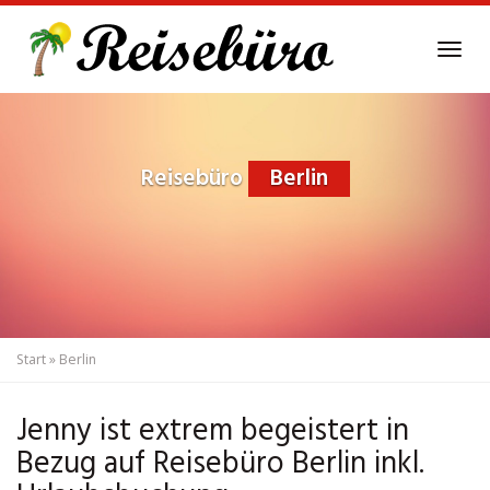
Skip
to
Tog
main
navi
content
Reisebüro
Berlin
Start
»
Berlin
Jenny ist extrem begeistert in
Bezug auf Reisebüro Berlin inkl.