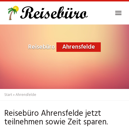
Skip
to
Tog
main
navi
content
Reisebüro
Ahrensfelde
Start
»
Ahrensfelde
Reisebüro Ahrensfelde jetzt
teilnehmen sowie Zeit sparen.