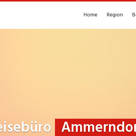
Home
Region
B
eisebüro
Ammerndor