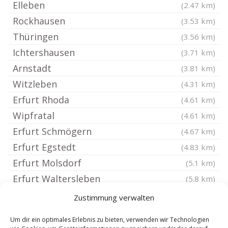
Elleben
(2.47 km)
Rockhausen
(3.53 km)
Thüringen
(3.56 km)
Ichtershausen
(3.71 km)
Arnstadt
(3.81 km)
Witzleben
(4.31 km)
Erfurt Rhoda
(4.61 km)
Wipfratal
(4.61 km)
Erfurt Schmögern
(4.67 km)
Erfurt Egstedt
(4.83 km)
Erfurt Molsdorf
(5.1 km)
Erfurt Waltersleben
(5.8 km)
Erfurt Bischleben Stedten
(5.94 km)
Zustimmung verwalten
Erfurt Schmira
(5.94 km)
Um dir ein optimales Erlebnis zu bieten, verwenden wir Technologien
Erfurt Bischleben
(5.94 km)