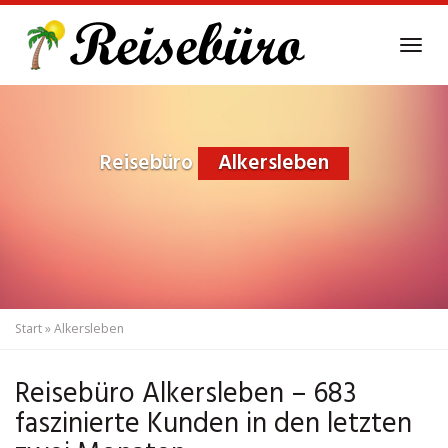
Skip
to
Tog
main
navi
content
Reisebüro
Alkersleben
Start
»
Alkersleben
Reisebüro Alkersleben – 683
faszinierte Kunden in den letzten