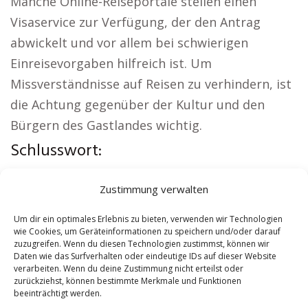
Manche Online-Reiseportale stellen einen
Visaservice zur Verfügung, der den Antrag
abwickelt und vor allem bei schwierigen
Einreisevorgaben hilfreich ist. Um
Missverständnisse auf Reisen zu verhindern, ist
die Achtung gegenüber der Kultur und den
Bürgern des Gastlandes wichtig.
Schlusswort:
Interessante Links:
Sicherheitsdienst Bad Orb
|
Zustimmung verwalten
Versicherung Bad Orb
|
Wohnung mieten Bad
Orb
|
Schamane Bad Orb
|
Reisebüro Bad Orb
|
Um dir ein optimales Erlebnis zu bieten, verwenden wir Technologien
wie Cookies, um Geräteinformationen zu speichern und/oder darauf
Versicherung Bad Orb
zuzugreifen. Wenn du diesen Technologien zustimmst, können wir
Daten wie das Surfverhalten oder eindeutige IDs auf dieser Website
verarbeiten. Wenn du deine Zustimmung nicht erteilst oder
Contents
[
show
]
zurückziehst, können bestimmte Merkmale und Funktionen
beeinträchtigt werden.