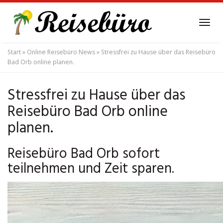
Skip
to
Tog
main
navi
content
Start
»
Online Reisebüro News
»
Stressfrei zu Hause über das Reisebüro
Bad Orb online planen.
Stressfrei zu Hause über das
Reisebüro Bad Orb online
planen.
Reisebüro Bad Orb sofort
teilnehmen und Zeit sparen.