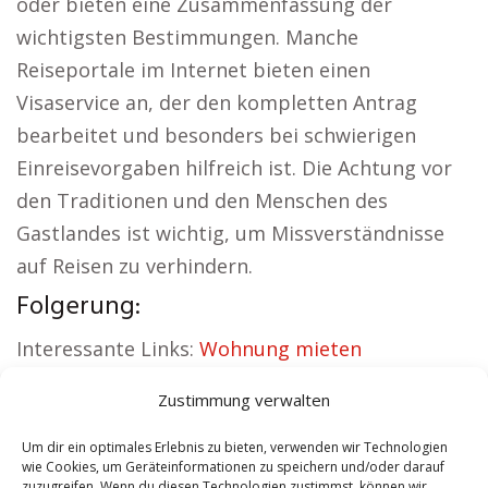
oder bieten eine Zusammenfassung der
wichtigsten Bestimmungen. Manche
Reiseportale im Internet bieten einen
Visaservice an, der den kompletten Antrag
bearbeitet und besonders bei schwierigen
Einreisevorgaben hilfreich ist. Die Achtung vor
den Traditionen und den Menschen des
Gastlandes ist wichtig, um Missverständnisse
auf Reisen zu verhindern.
Folgerung:
Interessante Links:
Wohnung mieten
Stadtallendorf
|
Kirche Stadtallendorf
|
Zustimmung verwalten
Autovermietung Stadtallendorf
|
Versicherung
Stadtallendorf
|
Hauskauf Stadtallendorf
|
Um dir ein optimales Erlebnis zu bieten, verwenden wir Technologien
wie Cookies, um Geräteinformationen zu speichern und/oder darauf
Hundeschule Stadtallendorf
zuzugreifen. Wenn du diesen Technologien zustimmst, können wir