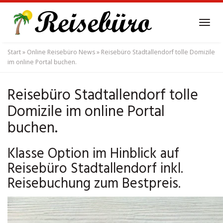
Skip
to
Tog
main
navi
content
Start
»
Online Reisebüro News
»
Reisebüro Stadtallendorf tolle Domizile
im online Portal buchen.
Reisebüro Stadtallendorf tolle
Domizile im online Portal
buchen.
Klasse Option im Hinblick auf
Reisebüro Stadtallendorf inkl.
Reisebuchung zum Bestpreis.