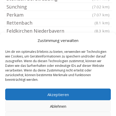
Sünching
(7.02 km)
Perkam
(7.07 km)
Rettenbach
(8.1 km)
Feldkirchen Niederbayern
(8.3 km)
Brennberg Oberpfalz
(8.61 km)
Zustimmung verwalten
Ascha
(8.85 km)
Um dir ein optimales Erlebnis zu bieten, verwenden wir Technologien
Bach an der Donau
(8.85 km)
wie Cookies, um Geräteinformationen zu speichern und/oder darauf
zuzugreifen. Wenn du diesen Technologien zustimmst, können wir
Geiselhöring
(8.91 km)
Daten wie das Surfverhalten oder eindeutige IDs auf dieser Website
Aiterhofen
verarbeiten. Wenn du deine Zustimmung nicht erteilst oder
(9.7 km)
zurückziehst, können bestimmte Merkmale und Funktionen
Mitterfels
(9.89 km)
beeinträchtigt werden.
Falkenfels
(10.08 km)
Akzeptieren
Bogen Niederbayern
(10.1 km)
Aufhausen Oberpfalz
(10.12 km)
Ablehnen