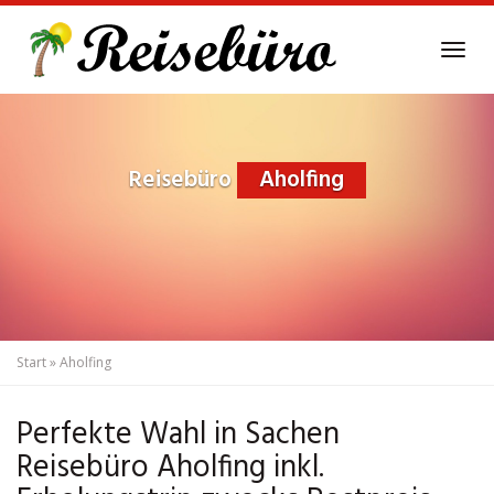
Skip
to
Tog
main
navi
content
Reisebüro
Aholfing
Start
»
Aholfing
Perfekte Wahl in Sachen
Reisebüro Aholfing inkl.