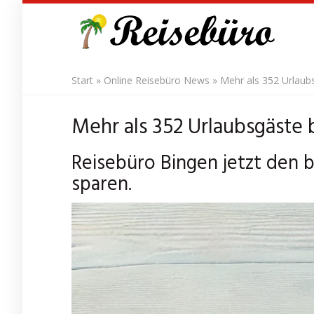
Skip
to
main
content
Start
»
Online Reisebüro News
»
Mehr als 352 Urlaub
Mehr als 352 Urlaubsgäste 
Reisebüro Bingen jetzt den b
sparen.