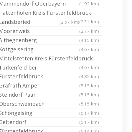
Mammendorf Oberbayern
(1.92 km)
Hattenhofen Kreis Fürstenfeldbruck
Landsberied
(2.31 km)
(2.57 km)
Moorenweis
(2.77 km)
Althegnenberg
(4.15 km)
Kottgeisering
(4.67 km)
Mittelstetten Kreis Fürstenfeldbruck
Türkenfeld bei
(4.67 km)
Fürstenfeldbruck
(4.85 km)
Grafrath Amper
(5.15 km)
Steindorf Paar
(5.15 km)
Oberschweinbach
(5.15 km)
Schöngeising
(5.17 km)
Geltendorf
(5.17 km)
Fürstenfeldbruck
(6.14 km)