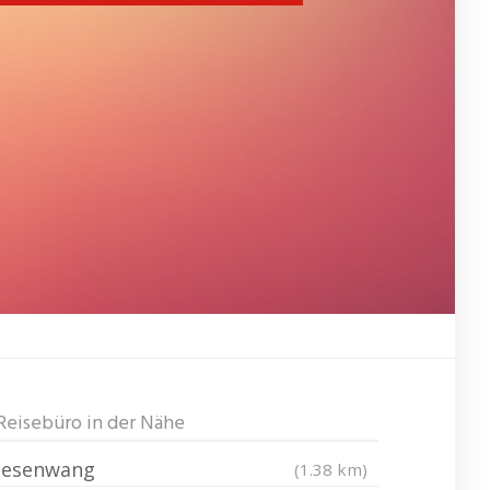
Reisebüro in der Nähe
Jesenwang
(1.38 km)