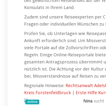
des gewünschten Reiselandes auf der W
Konsulats in Ihrem Land.
Zudem sind unsere Reiseexperten per Ch
Fragen oder individuellen Wünschen zu h
Prüfen Sie, ob Unterlagen wie Reisepas
Ankunft erforderlich sind. Um Missverst
viele Portale auf die Zollvorschriften o
Regeln. Einige Online-Reiseportale biete
gesamten Antragsprozess übernimmt un
nützlich ist. Die Achtung vor der Kultu
bei, Missverständnisse auf Reisen zu ve
Regionale Hinweise:
Rechtsanwalt Adels
Kreis Fürstenfeldbruck
|
Erste Hilfe Ku
Nina
sucht 
online