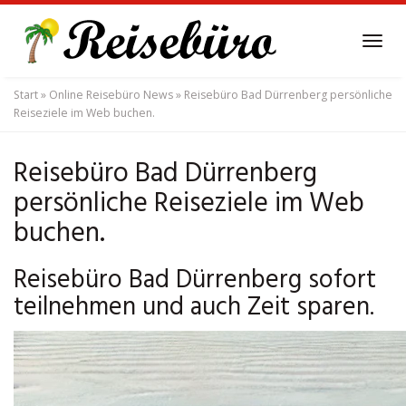
Skip
to
Tog
main
navi
content
Start
»
Online Reisebüro News
»
Reisebüro Bad Dürrenberg persönliche
Reiseziele im Web buchen.
Reisebüro Bad Dürrenberg
persönliche Reiseziele im Web
buchen.
Reisebüro Bad Dürrenberg sofort
teilnehmen und auch Zeit sparen.