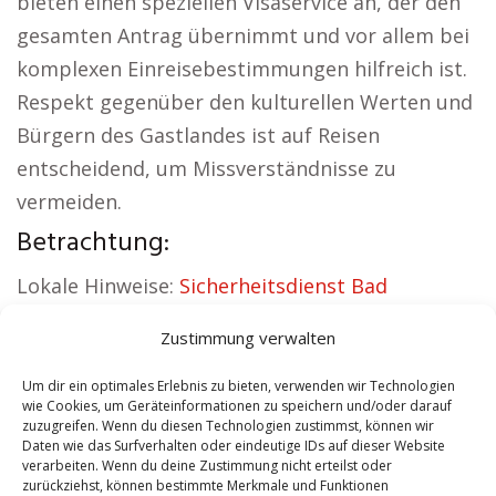
bieten einen speziellen Visaservice an, der den
gesamten Antrag übernimmt und vor allem bei
komplexen Einreisebestimmungen hilfreich ist.
Respekt gegenüber den kulturellen Werten und
Bürgern des Gastlandes ist auf Reisen
entscheidend, um Missverständnisse zu
vermeiden.
Betrachtung:
Lokale Hinweise:
Sicherheitsdienst Bad
Dürrenberg
|
Versicherung Bad Dürrenberg
|
Zustimmung verwalten
Wohnung mieten Bad Dürrenberg
|
Schamane
Bad Dürrenberg
|
Reisebüro Bad Dürrenberg
|
Um dir ein optimales Erlebnis zu bieten, verwenden wir Technologien
wie Cookies, um Geräteinformationen zu speichern und/oder darauf
Versicherung Bad Dürrenberg
zuzugreifen. Wenn du diesen Technologien zustimmst, können wir
Daten wie das Surfverhalten oder eindeutige IDs auf dieser Website
verarbeiten. Wenn du deine Zustimmung nicht erteilst oder
Contents
[
show
]
zurückziehst, können bestimmte Merkmale und Funktionen