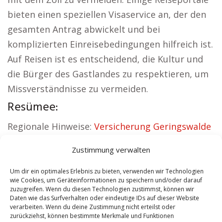
bieten einen speziellen Visaservice an, der den
gesamten Antrag abwickelt und bei
komplizierten Einreisebedingungen hilfreich ist.
Auf Reisen ist es entscheidend, die Kultur und
die Bürger des Gastlandes zu respektieren, um
Missverständnisse zu vermeiden.
Resümee:
Regionale Hinweise:
Versicherung Geringswalde
|
Wohnung mieten Geringswalde
|
Kirche
Zustimmung verwalten
Geringswalde
|
Reisebüro Geringswalde
|
Versicherung Geringswalde
|
Hauskauf
Um dir ein optimales Erlebnis zu bieten, verwenden wir Technologien
wie Cookies, um Geräteinformationen zu speichern und/oder darauf
Geringswalde
zuzugreifen. Wenn du diesen Technologien zustimmst, können wir
Daten wie das Surfverhalten oder eindeutige IDs auf dieser Website
verarbeiten. Wenn du deine Zustimmung nicht erteilst oder
Contents
[
show
]
zurückziehst, können bestimmte Merkmale und Funktionen