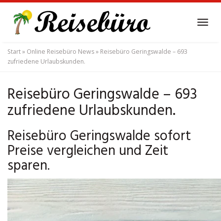
Skip
to
Tog
main
navi
content
Start
»
Online Reisebüro News
»
Reisebüro Geringswalde – 693
zufriedene Urlaubskunden.
Reisebüro Geringswalde – 693
zufriedene Urlaubskunden.
Reisebüro Geringswalde sofort
Preise vergleichen und Zeit
sparen.