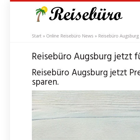
Skip
to
main
content
Start
»
Online Reisebüro News
»
Reisebüro Augsburg j
Reisebüro Augsburg jetzt f
Reisebüro Augsburg jetzt Pre
sparen.