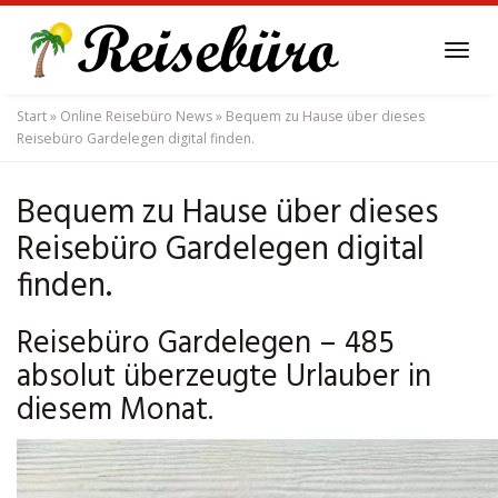
Skip
to
Tog
main
navi
content
Start
»
Online Reisebüro News
»
Bequem zu Hause über dieses
Reisebüro Gardelegen digital finden.
Bequem zu Hause über dieses
Reisebüro Gardelegen digital
finden.
Reisebüro Gardelegen – 485
absolut überzeugte Urlauber in
diesem Monat.